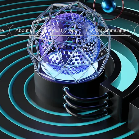
me
About us
Industry report
Our Communities