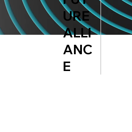
URE
ALLI
ANC
E