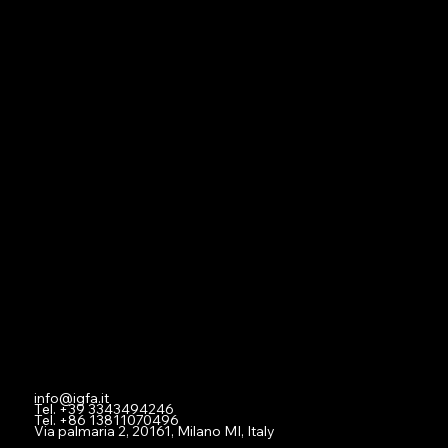
Navigation
Home
About
Contact
Social
Facebook
Instagram
Youtube
Contact
info@igfa.it
Tel. +39 3343494246
Tel. +86 13811070496
Via palmaria 2, 20161, Milano MI, Italy